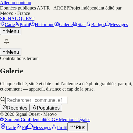
Aller au contenu
Données publiques ANFR · ARCEP
Projet indépendant édité par
Meovo · France
SIGNAL QUEST
Carte
Profil
Historique
Galerie
Stats
Badges
Messages
Menu
Menu
Contributions terrain
Galerie
Chaque cliché, situé et daté : où l’antenne a été photographiée, par qui,
et comment — appareil, distance et cap de la prise.
Récentes
Populaires
©
2026
Signal Quest · Meovo
Soutenir
Confidentialité
CGV
Mentions légales
Carte
Fil
Messages
Profil
Plus