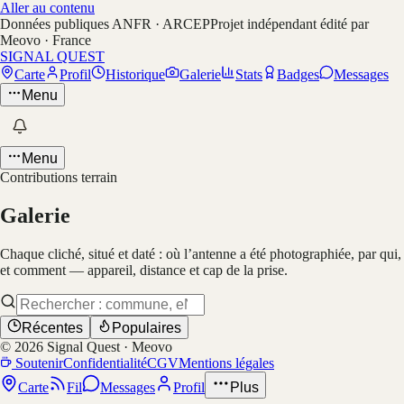
Aller au contenu
Données publiques ANFR · ARCEP
Projet indépendant édité par
Meovo · France
SIGNAL QUEST
Carte
Profil
Historique
Galerie
Stats
Badges
Messages
Menu
Menu
Contributions terrain
Galerie
Chaque cliché, situé et daté : où l’antenne a été photographiée, par qui,
et comment — appareil, distance et cap de la prise.
Récentes
Populaires
©
2026
Signal Quest · Meovo
Soutenir
Confidentialité
CGV
Mentions légales
Carte
Fil
Messages
Profil
Plus