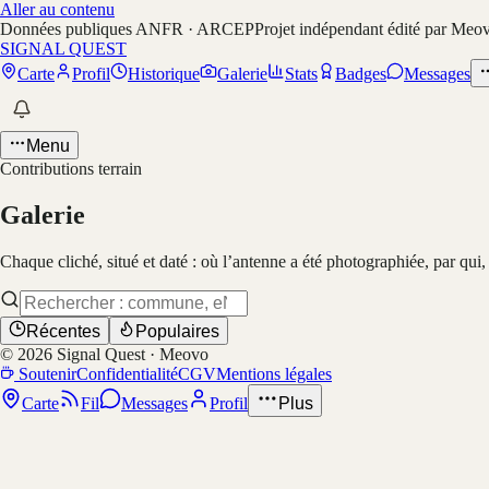
Aller au contenu
Données publiques ANFR · ARCEP
Projet indépendant édité par Meo
SIGNAL QUEST
Carte
Profil
Historique
Galerie
Stats
Badges
Messages
Menu
Contributions terrain
Galerie
Chaque cliché, situé et daté : où l’antenne a été photographiée, par qui
Récentes
Populaires
©
2026
Signal Quest · Meovo
Soutenir
Confidentialité
CGV
Mentions légales
Carte
Fil
Messages
Profil
Plus