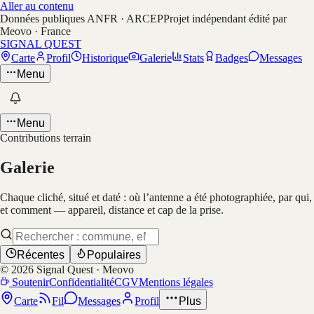
Aller au contenu
Données publiques ANFR · ARCEP
Projet indépendant édité par
Meovo · France
SIGNAL QUEST
Carte
Profil
Historique
Galerie
Stats
Badges
Messages
Menu
Menu
Contributions terrain
Galerie
Chaque cliché, situé et daté : où l’antenne a été photographiée, par qui,
et comment — appareil, distance et cap de la prise.
Récentes
Populaires
©
2026
Signal Quest · Meovo
Soutenir
Confidentialité
CGV
Mentions légales
Carte
Fil
Messages
Profil
Plus