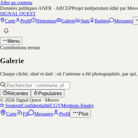
Aller au contenu
Données publiques ANFR · ARCEP
Projet indépendant édité par Meo
SIGNAL QUEST
Carte
Profil
Historique
Galerie
Stats
Badges
Messages
Menu
Contributions terrain
Galerie
Chaque cliché, situé et daté : où l’antenne a été photographiée, par qui
Récentes
Populaires
©
2026
Signal Quest · Meovo
Soutenir
Confidentialité
CGV
Mentions légales
Carte
Fil
Messages
Profil
Plus