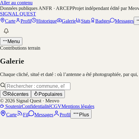
Aller au contenu
Données publiques ANFR · ARCEP
Projet indépendant édité par Meo
SIGNAL QUEST
Carte
Profil
Historique
Galerie
Stats
Badges
Messages
Menu
Contributions terrain
Galerie
Chaque cliché, situé et daté : où l’antenne a été photographiée, par qui
Récentes
Populaires
©
2026
Signal Quest · Meovo
Soutenir
Confidentialité
CGV
Mentions légales
Carte
Fil
Messages
Profil
Plus