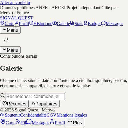
Aller au contenu
Données publiques ANFR · ARCEP
Projet indépendant édité par
Meovo · France
SIGNAL QUEST
Carte
Profil
Historique
Galerie
Stats
Badges
Messages
Menu
Menu
Contributions terrain
Galerie
Chaque cliché, situé et daté : où l’antenne a été photographiée, par qui,
et comment — appareil, distance et cap de la prise.
Récentes
Populaires
©
2026
Signal Quest · Meovo
Soutenir
Confidentialité
CGV
Mentions légales
Carte
Fil
Messages
Profil
Plus