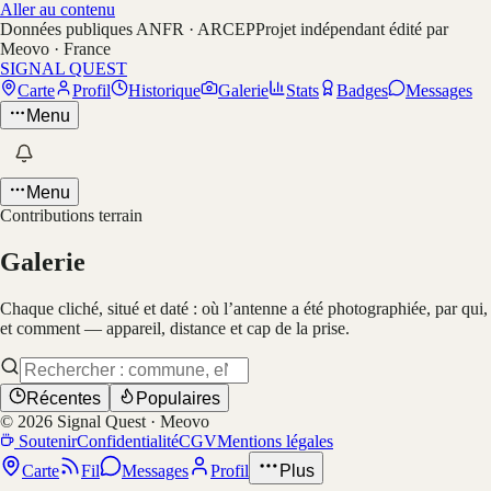
Aller au contenu
Données publiques ANFR · ARCEP
Projet indépendant édité par
Meovo · France
SIGNAL QUEST
Carte
Profil
Historique
Galerie
Stats
Badges
Messages
Menu
Menu
Contributions terrain
Galerie
Chaque cliché, situé et daté : où l’antenne a été photographiée, par qui,
et comment — appareil, distance et cap de la prise.
Récentes
Populaires
©
2026
Signal Quest · Meovo
Soutenir
Confidentialité
CGV
Mentions légales
Carte
Fil
Messages
Profil
Plus