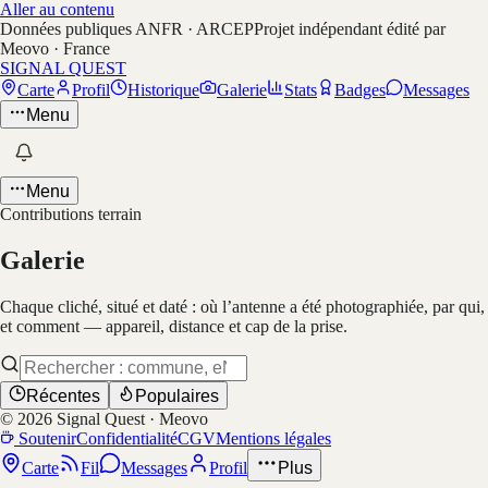
Aller au contenu
Données publiques ANFR · ARCEP
Projet indépendant édité par
Meovo · France
SIGNAL QUEST
Carte
Profil
Historique
Galerie
Stats
Badges
Messages
Menu
Menu
Contributions terrain
Galerie
Chaque cliché, situé et daté : où l’antenne a été photographiée, par qui,
et comment — appareil, distance et cap de la prise.
Récentes
Populaires
©
2026
Signal Quest · Meovo
Soutenir
Confidentialité
CGV
Mentions légales
Carte
Fil
Messages
Profil
Plus