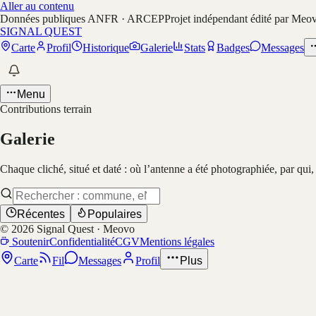
Aller au contenu
Données publiques ANFR · ARCEP
Projet indépendant édité par Meo
SIGNAL QUEST
Carte
Profil
Historique
Galerie
Stats
Badges
Messages
Menu
Contributions terrain
Galerie
Chaque cliché, situé et daté : où l’antenne a été photographiée, par qui
Récentes
Populaires
©
2026
Signal Quest · Meovo
Soutenir
Confidentialité
CGV
Mentions légales
Carte
Fil
Messages
Profil
Plus