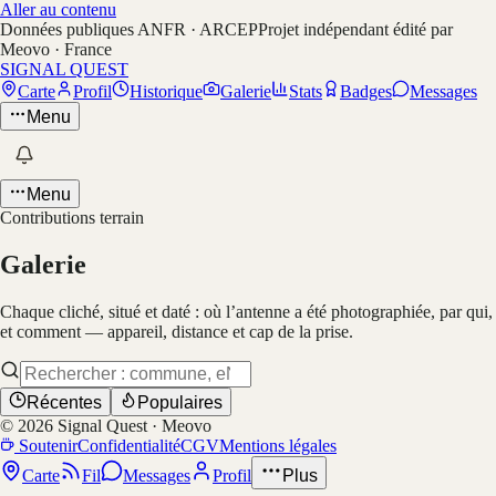
Aller au contenu
Données publiques ANFR · ARCEP
Projet indépendant édité par
Meovo · France
SIGNAL QUEST
Carte
Profil
Historique
Galerie
Stats
Badges
Messages
Menu
Menu
Contributions terrain
Galerie
Chaque cliché, situé et daté : où l’antenne a été photographiée, par qui,
et comment — appareil, distance et cap de la prise.
Récentes
Populaires
©
2026
Signal Quest · Meovo
Soutenir
Confidentialité
CGV
Mentions légales
Carte
Fil
Messages
Profil
Plus