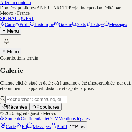
Aller au contenu
Données publiques ANFR · ARCEP
Projet indépendant édité par
Meovo · France
SIGNAL QUEST
Carte
Profil
Historique
Galerie
Stats
Badges
Messages
Menu
Menu
Contributions terrain
Galerie
Chaque cliché, situé et daté : où l’antenne a été photographiée, par qui,
et comment — appareil, distance et cap de la prise.
Récentes
Populaires
©
2026
Signal Quest · Meovo
Soutenir
Confidentialité
CGV
Mentions légales
Carte
Fil
Messages
Profil
Plus