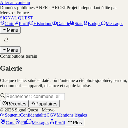
Aller au contenu
Données publiques ANFR · ARCEP
Projet indépendant édité par
Meovo · France
SIGNAL QUEST
Carte
Profil
Historique
Galerie
Stats
Badges
Messages
Menu
Menu
Contributions terrain
Galerie
Chaque cliché, situé et daté : où l’antenne a été photographiée, par qui,
et comment — appareil, distance et cap de la prise.
Récentes
Populaires
©
2026
Signal Quest · Meovo
Soutenir
Confidentialité
CGV
Mentions légales
Carte
Fil
Messages
Profil
Plus