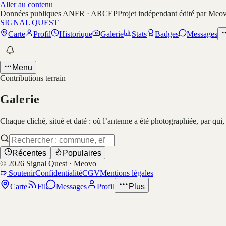
Aller au contenu
Données publiques ANFR · ARCEP
Projet indépendant édité par Meo
SIGNAL QUEST
Carte
Profil
Historique
Galerie
Stats
Badges
Messages
Menu
Contributions terrain
Galerie
Chaque cliché, situé et daté : où l’antenne a été photographiée, par qui
Récentes
Populaires
©
2026
Signal Quest · Meovo
Soutenir
Confidentialité
CGV
Mentions légales
Carte
Fil
Messages
Profil
Plus