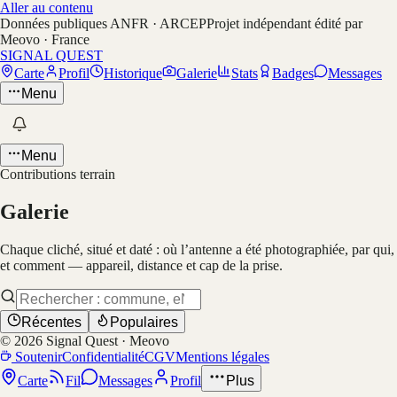
Aller au contenu
Données publiques ANFR · ARCEP
Projet indépendant édité par
Meovo · France
SIGNAL QUEST
Carte
Profil
Historique
Galerie
Stats
Badges
Messages
Menu
Menu
Contributions terrain
Galerie
Chaque cliché, situé et daté : où l’antenne a été photographiée, par qui,
et comment — appareil, distance et cap de la prise.
Récentes
Populaires
©
2026
Signal Quest · Meovo
Soutenir
Confidentialité
CGV
Mentions légales
Carte
Fil
Messages
Profil
Plus