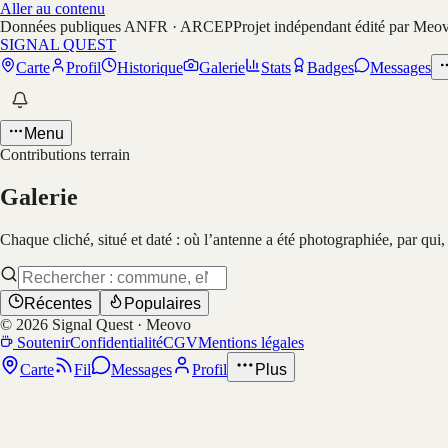
Aller au contenu
Données publiques ANFR · ARCEP
Projet indépendant édité par Meo
SIGNAL QUEST
Carte
Profil
Historique
Galerie
Stats
Badges
Messages
Menu
Contributions terrain
Galerie
Chaque cliché, situé et daté : où l’antenne a été photographiée, par qui
Récentes
Populaires
©
2026
Signal Quest · Meovo
Soutenir
Confidentialité
CGV
Mentions légales
Carte
Fil
Messages
Profil
Plus