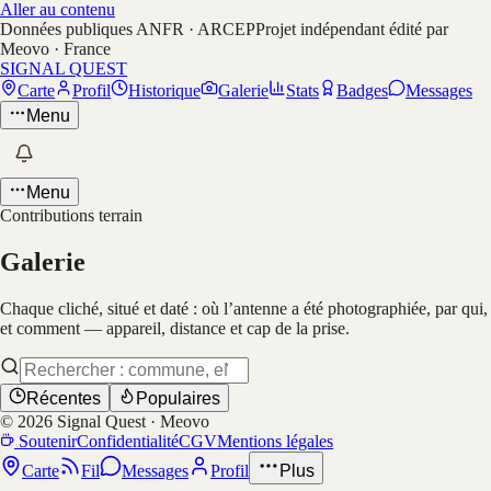
Aller au contenu
Données publiques ANFR · ARCEP
Projet indépendant édité par
Meovo · France
SIGNAL QUEST
Carte
Profil
Historique
Galerie
Stats
Badges
Messages
Menu
Menu
Contributions terrain
Galerie
Chaque cliché, situé et daté : où l’antenne a été photographiée, par qui,
et comment — appareil, distance et cap de la prise.
Récentes
Populaires
©
2026
Signal Quest · Meovo
Soutenir
Confidentialité
CGV
Mentions légales
Carte
Fil
Messages
Profil
Plus