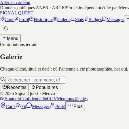
Aller au contenu
Données publiques ANFR · ARCEP
Projet indépendant édité par Meo
SIGNAL QUEST
Carte
Profil
Historique
Galerie
Stats
Badges
Messages
Menu
Contributions terrain
Galerie
Chaque cliché, situé et daté : où l’antenne a été photographiée, par qui
Récentes
Populaires
©
2026
Signal Quest · Meovo
Soutenir
Confidentialité
CGV
Mentions légales
Carte
Fil
Messages
Profil
Plus