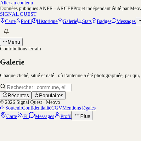
Aller au contenu
Données publiques ANFR · ARCEP
Projet indépendant édité par Meo
SIGNAL QUEST
Carte
Profil
Historique
Galerie
Stats
Badges
Messages
Menu
Contributions terrain
Galerie
Chaque cliché, situé et daté : où l’antenne a été photographiée, par qui
Récentes
Populaires
©
2026
Signal Quest · Meovo
Soutenir
Confidentialité
CGV
Mentions légales
Carte
Fil
Messages
Profil
Plus