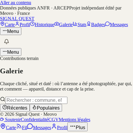
Aller au contenu
Données publiques ANFR · ARCEP
Projet indépendant édité par
Meovo · France
SIGNAL QUEST
Carte
Profil
Historique
Galerie
Stats
Badges
Messages
Menu
Menu
Contributions terrain
Galerie
Chaque cliché, situé et daté : où l’antenne a été photographiée, par qui,
et comment — appareil, distance et cap de la prise.
Récentes
Populaires
©
2026
Signal Quest · Meovo
Soutenir
Confidentialité
CGV
Mentions légales
Carte
Fil
Messages
Profil
Plus