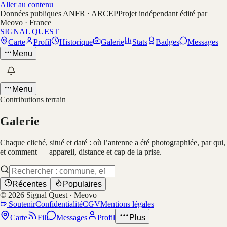
Aller au contenu
Données publiques ANFR · ARCEP
Projet indépendant édité par
Meovo · France
SIGNAL QUEST
Carte
Profil
Historique
Galerie
Stats
Badges
Messages
Menu
Menu
Contributions terrain
Galerie
Chaque cliché, situé et daté : où l’antenne a été photographiée, par qui,
et comment — appareil, distance et cap de la prise.
Récentes
Populaires
©
2026
Signal Quest · Meovo
Soutenir
Confidentialité
CGV
Mentions légales
Carte
Fil
Messages
Profil
Plus