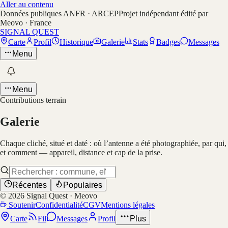
Aller au contenu
Données publiques ANFR · ARCEP
Projet indépendant édité par
Meovo · France
SIGNAL QUEST
Carte
Profil
Historique
Galerie
Stats
Badges
Messages
Menu
Menu
Contributions terrain
Galerie
Chaque cliché, situé et daté : où l’antenne a été photographiée, par qui,
et comment — appareil, distance et cap de la prise.
Récentes
Populaires
©
2026
Signal Quest · Meovo
Soutenir
Confidentialité
CGV
Mentions légales
Carte
Fil
Messages
Profil
Plus