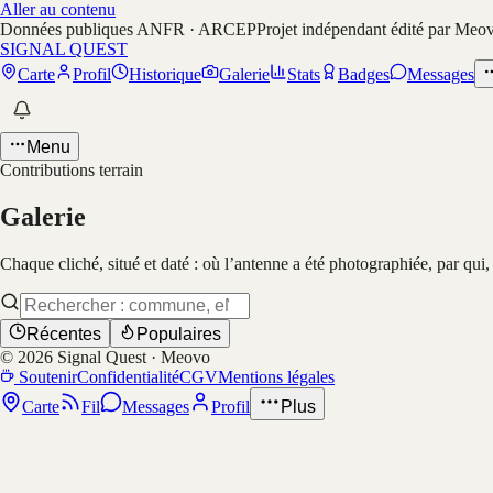
Aller au contenu
Données publiques ANFR · ARCEP
Projet indépendant édité par Meo
SIGNAL QUEST
Carte
Profil
Historique
Galerie
Stats
Badges
Messages
Menu
Contributions terrain
Galerie
Chaque cliché, situé et daté : où l’antenne a été photographiée, par qui
Récentes
Populaires
©
2026
Signal Quest · Meovo
Soutenir
Confidentialité
CGV
Mentions légales
Carte
Fil
Messages
Profil
Plus