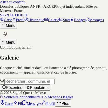
Aller au contenu
Données publiques ANFR · ARCEP
Projet indépendant édité par
Meovo · France
SIGNAL QUEST
Carte
Profil
Historique
Galerie
Stats
Badges
Messages
Menu
Menu
Contributions terrain
Galerie
Chaque cliché, situé et daté : où l’antenne a été photographiée, par qui,
et comment — appareil, distance et cap de la prise.
Récentes
Populaires
©
2026
Signal Quest · Meovo
Soutenir
Confidentialité
CGV
Mentions légales
Carte
Fil
Messages
Profil
Plus