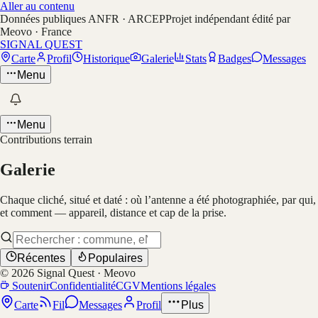
Aller au contenu
Données publiques ANFR · ARCEP
Projet indépendant édité par
Meovo · France
SIGNAL QUEST
Carte
Profil
Historique
Galerie
Stats
Badges
Messages
Menu
Menu
Contributions terrain
Galerie
Chaque cliché, situé et daté : où l’antenne a été photographiée, par qui,
et comment — appareil, distance et cap de la prise.
Récentes
Populaires
©
2026
Signal Quest · Meovo
Soutenir
Confidentialité
CGV
Mentions légales
Carte
Fil
Messages
Profil
Plus