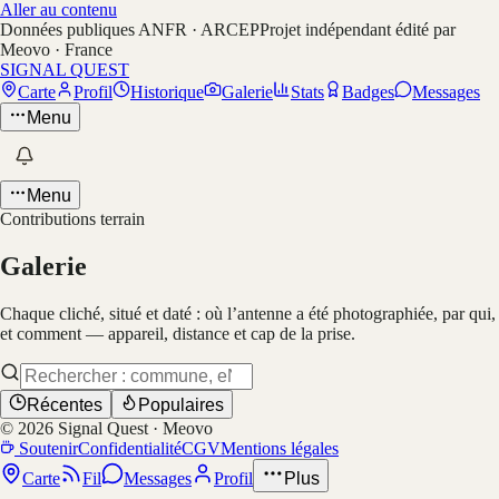
Aller au contenu
Données publiques ANFR · ARCEP
Projet indépendant édité par
Meovo · France
SIGNAL QUEST
Carte
Profil
Historique
Galerie
Stats
Badges
Messages
Menu
Menu
Contributions terrain
Galerie
Chaque cliché, situé et daté : où l’antenne a été photographiée, par qui,
et comment — appareil, distance et cap de la prise.
Récentes
Populaires
©
2026
Signal Quest · Meovo
Soutenir
Confidentialité
CGV
Mentions légales
Carte
Fil
Messages
Profil
Plus