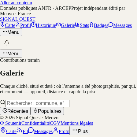
Aller au contenu
Données publiques ANFR · ARCEP
Projet indépendant édité par
Meovo · France
SIGNAL QUEST
Carte
Profil
Historique
Galerie
Stats
Badges
Messages
Menu
Menu
Contributions terrain
Galerie
Chaque cliché, situé et daté : où l’antenne a été photographiée, par qui,
et comment — appareil, distance et cap de la prise.
Récentes
Populaires
©
2026
Signal Quest · Meovo
Soutenir
Confidentialité
CGV
Mentions légales
Carte
Fil
Messages
Profil
Plus