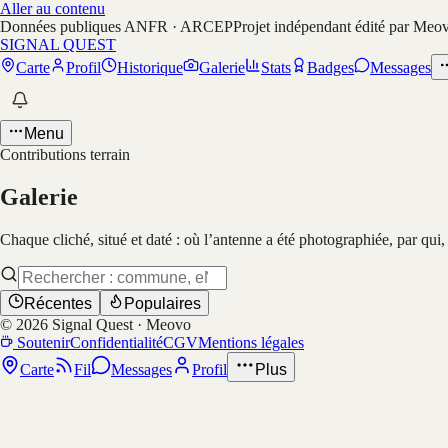
Aller au contenu
Données publiques ANFR · ARCEP
Projet indépendant édité par Meo
SIGNAL QUEST
Carte
Profil
Historique
Galerie
Stats
Badges
Messages
Menu
Contributions terrain
Galerie
Chaque cliché, situé et daté : où l’antenne a été photographiée, par qui
Récentes
Populaires
©
2026
Signal Quest · Meovo
Soutenir
Confidentialité
CGV
Mentions légales
Carte
Fil
Messages
Profil
Plus