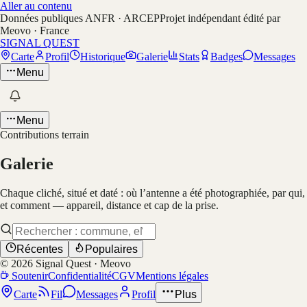
Aller au contenu
Données publiques ANFR · ARCEP
Projet indépendant édité par
Meovo · France
SIGNAL QUEST
Carte
Profil
Historique
Galerie
Stats
Badges
Messages
Menu
Menu
Contributions terrain
Galerie
Chaque cliché, situé et daté : où l’antenne a été photographiée, par qui,
et comment — appareil, distance et cap de la prise.
Récentes
Populaires
©
2026
Signal Quest · Meovo
Soutenir
Confidentialité
CGV
Mentions légales
Carte
Fil
Messages
Profil
Plus