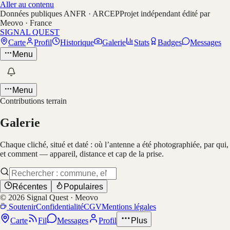
Aller au contenu
Données publiques ANFR · ARCEP
Projet indépendant édité par
Meovo · France
SIGNAL QUEST
Carte
Profil
Historique
Galerie
Stats
Badges
Messages
Menu
Menu
Contributions terrain
Galerie
Chaque cliché, situé et daté : où l’antenne a été photographiée, par qui,
et comment — appareil, distance et cap de la prise.
Récentes
Populaires
©
2026
Signal Quest · Meovo
Soutenir
Confidentialité
CGV
Mentions légales
Carte
Fil
Messages
Profil
Plus