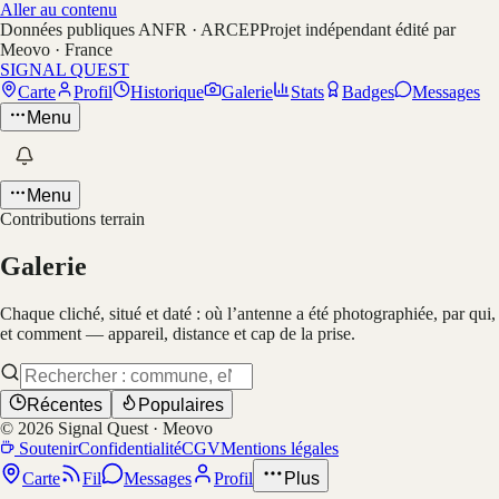
Aller au contenu
Données publiques ANFR · ARCEP
Projet indépendant édité par
Meovo · France
SIGNAL QUEST
Carte
Profil
Historique
Galerie
Stats
Badges
Messages
Menu
Menu
Contributions terrain
Galerie
Chaque cliché, situé et daté : où l’antenne a été photographiée, par qui,
et comment — appareil, distance et cap de la prise.
Récentes
Populaires
©
2026
Signal Quest · Meovo
Soutenir
Confidentialité
CGV
Mentions légales
Carte
Fil
Messages
Profil
Plus