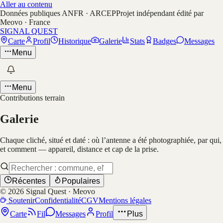
Aller au contenu
Données publiques ANFR · ARCEP
Projet indépendant édité par
Meovo · France
SIGNAL QUEST
Carte
Profil
Historique
Galerie
Stats
Badges
Messages
Menu
Menu
Contributions terrain
Galerie
Chaque cliché, situé et daté : où l’antenne a été photographiée, par qui,
et comment — appareil, distance et cap de la prise.
Récentes
Populaires
©
2026
Signal Quest · Meovo
Soutenir
Confidentialité
CGV
Mentions légales
Carte
Fil
Messages
Profil
Plus