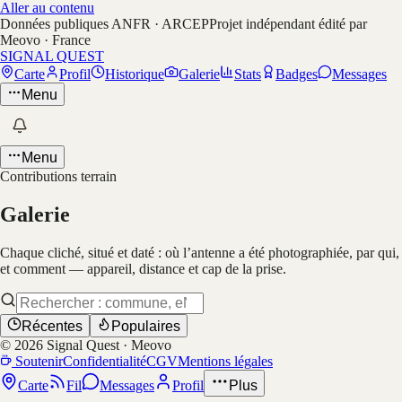
Aller au contenu
Données publiques ANFR · ARCEP
Projet indépendant édité par
Meovo · France
SIGNAL QUEST
Carte
Profil
Historique
Galerie
Stats
Badges
Messages
Menu
Menu
Contributions terrain
Galerie
Chaque cliché, situé et daté : où l’antenne a été photographiée, par qui,
et comment — appareil, distance et cap de la prise.
Récentes
Populaires
©
2026
Signal Quest · Meovo
Soutenir
Confidentialité
CGV
Mentions légales
Carte
Fil
Messages
Profil
Plus