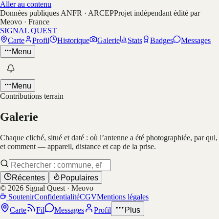
Aller au contenu
Données publiques ANFR · ARCEP
Projet indépendant édité par
Meovo · France
SIGNAL QUEST
Carte
Profil
Historique
Galerie
Stats
Badges
Messages
Menu
Menu
Contributions terrain
Galerie
Chaque cliché, situé et daté : où l’antenne a été photographiée, par qui,
et comment — appareil, distance et cap de la prise.
Récentes
Populaires
©
2026
Signal Quest · Meovo
Soutenir
Confidentialité
CGV
Mentions légales
Carte
Fil
Messages
Profil
Plus