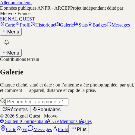
Aller au contenu
Données publiques ANFR · ARCEP
Projet indépendant édité par
Meovo · France
SIGNAL QUEST
Carte
Profil
Historique
Galerie
Stats
Badges
Messages
Menu
Menu
Contributions terrain
Galerie
Chaque cliché, situé et daté : où l’antenne a été photographiée, par qui,
et comment — appareil, distance et cap de la prise.
Récentes
Populaires
©
2026
Signal Quest · Meovo
Soutenir
Confidentialité
CGV
Mentions légales
Carte
Fil
Messages
Profil
Plus