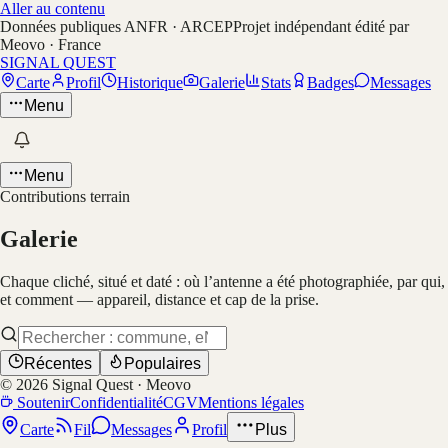
Aller au contenu
Données publiques ANFR · ARCEP
Projet indépendant édité par
Meovo · France
SIGNAL QUEST
Carte
Profil
Historique
Galerie
Stats
Badges
Messages
Menu
Menu
Contributions terrain
Galerie
Chaque cliché, situé et daté : où l’antenne a été photographiée, par qui,
et comment — appareil, distance et cap de la prise.
Récentes
Populaires
©
2026
Signal Quest · Meovo
Soutenir
Confidentialité
CGV
Mentions légales
Carte
Fil
Messages
Profil
Plus