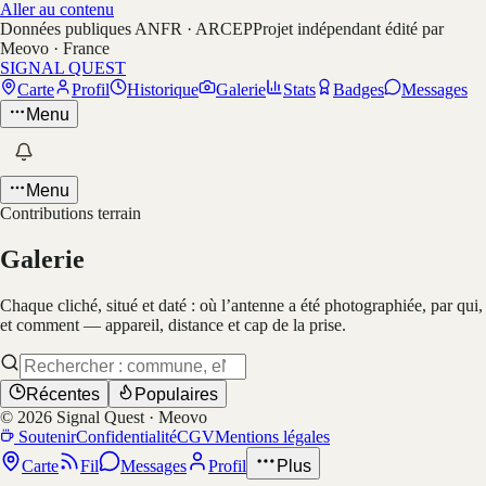
Aller au contenu
Données publiques ANFR · ARCEP
Projet indépendant édité par
Meovo · France
SIGNAL QUEST
Carte
Profil
Historique
Galerie
Stats
Badges
Messages
Menu
Menu
Contributions terrain
Galerie
Chaque cliché, situé et daté : où l’antenne a été photographiée, par qui,
et comment — appareil, distance et cap de la prise.
Récentes
Populaires
©
2026
Signal Quest · Meovo
Soutenir
Confidentialité
CGV
Mentions légales
Carte
Fil
Messages
Profil
Plus