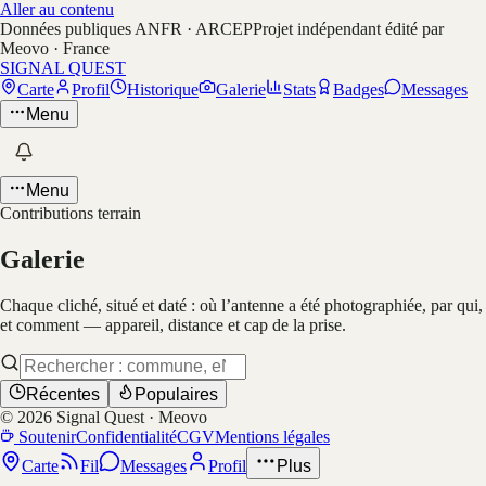
Aller au contenu
Données publiques ANFR · ARCEP
Projet indépendant édité par
Meovo · France
SIGNAL QUEST
Carte
Profil
Historique
Galerie
Stats
Badges
Messages
Menu
Menu
Contributions terrain
Galerie
Chaque cliché, situé et daté : où l’antenne a été photographiée, par qui,
et comment — appareil, distance et cap de la prise.
Récentes
Populaires
©
2026
Signal Quest · Meovo
Soutenir
Confidentialité
CGV
Mentions légales
Carte
Fil
Messages
Profil
Plus