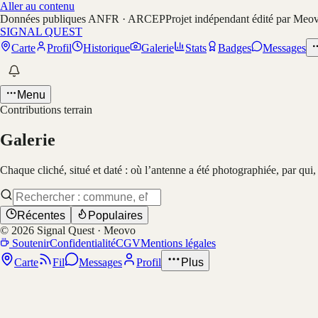
Aller au contenu
Données publiques ANFR · ARCEP
Projet indépendant édité par Meo
SIGNAL QUEST
Carte
Profil
Historique
Galerie
Stats
Badges
Messages
Menu
Contributions terrain
Galerie
Chaque cliché, situé et daté : où l’antenne a été photographiée, par qui
Récentes
Populaires
©
2026
Signal Quest · Meovo
Soutenir
Confidentialité
CGV
Mentions légales
Carte
Fil
Messages
Profil
Plus