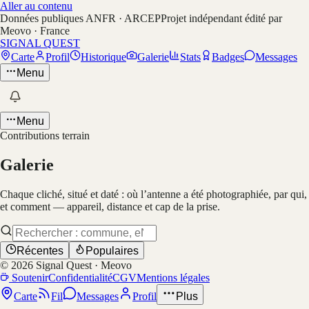
Aller au contenu
Données publiques ANFR · ARCEP
Projet indépendant édité par
Meovo · France
SIGNAL QUEST
Carte
Profil
Historique
Galerie
Stats
Badges
Messages
Menu
Menu
Contributions terrain
Galerie
Chaque cliché, situé et daté : où l’antenne a été photographiée, par qui,
et comment — appareil, distance et cap de la prise.
Récentes
Populaires
©
2026
Signal Quest · Meovo
Soutenir
Confidentialité
CGV
Mentions légales
Carte
Fil
Messages
Profil
Plus