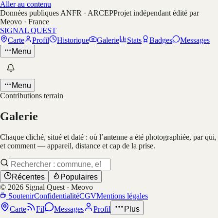
Aller au contenu
Données publiques ANFR · ARCEP
Projet indépendant édité par
Meovo · France
SIGNAL QUEST
Carte
Profil
Historique
Galerie
Stats
Badges
Messages
Menu
Menu
Contributions terrain
Galerie
Chaque cliché, situé et daté : où l’antenne a été photographiée, par qui,
et comment — appareil, distance et cap de la prise.
Récentes
Populaires
©
2026
Signal Quest · Meovo
Soutenir
Confidentialité
CGV
Mentions légales
Carte
Fil
Messages
Profil
Plus